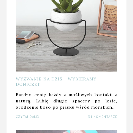
WYZWANIE NA DZIŚ - WYBIERAMY
DONICZKI!
Bardzo cenię każdy z możliwych kontakt z
naturą. Lubię długie spacery po lesie,
brodzenie boso po piasku wśród morskich…
CZYTAJ DALEJ
34 KOMENTARZE