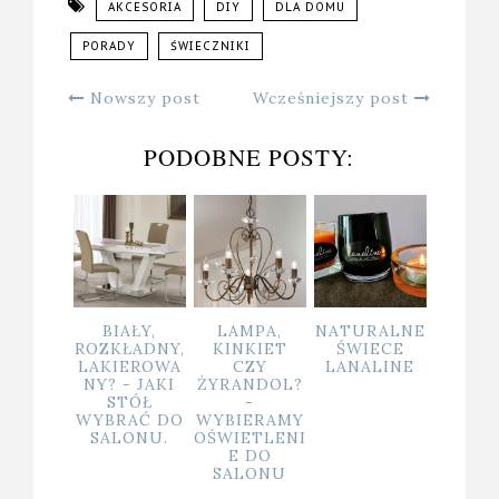
AKCESORIA
DIY
DLA DOMU
PORADY
ŚWIECZNIKI
Nowszy post
Wcześniejszy post
PODOBNE POSTY:
 WAZON
BIAŁY,
LAMPA,
NATURALNE
PACH
RAĆ DO
ROZKŁADNY,
KINKIET
ŚWIECE
DOM
OCZES
LAKIEROWA
CZY
LANALINE
PROD
EGO
NY? - JAKI
ŻYRANDOL?
MI W
TRZA?
STÓŁ
-
WI
WYBRAĆ DO
WYBIERAMY
SALONU.
OŚWIETLENI
E DO
SALONU