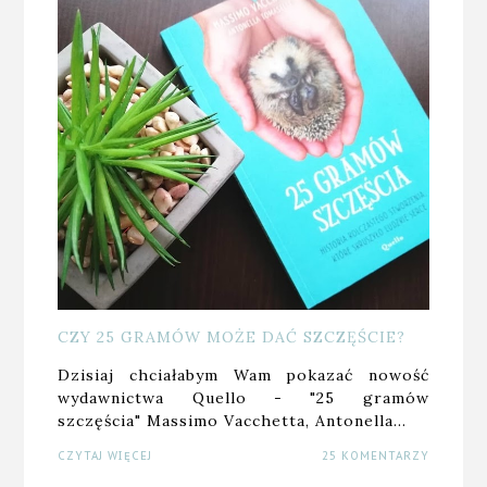
CZY 25 GRAMÓW MOŻE DAĆ SZCZĘŚCIE?
Dzisiaj chciałabym Wam pokazać nowość
wydawnictwa Quello - "25 gramów
szczęścia" Massimo Vacchetta, Antonella…
CZYTAJ WIĘCEJ
25 KOMENTARZY