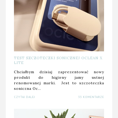
TEST SZCZOTECZKI SONICZNEJ OCLEAN X
LITE
Chciałbym dzisiaj zaprezentować nowy
produkt do higieny jamy ustnej
renomowanej marki. Jest to szczoteczka
soniczna Oc…
CZYTAJ DALEJ
33 KOMENTARZE