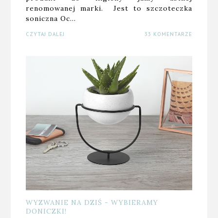
renomowanej marki. Jest to szczoteczka
soniczna Oc…
CZYTAJ DALEJ
33 KOMENTARZE
WYZWANIE NA DZIŚ - WYBIERAMY
DONICZKI!