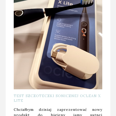
TEST SZCZOTECZKI SONICZNEJ OCLEAN X
LITE
Chciałbym dzisiaj zaprezentować nowy
produkt do higieny jamy ustnej