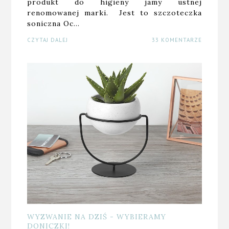
produkt do higieny jamy ustnej
renomowanej marki. Jest to szczoteczka
soniczna Oc…
CZYTAJ DALEJ
33 KOMENTARZE
WYZWANIE NA DZIŚ - WYBIERAMY
DONICZKI!