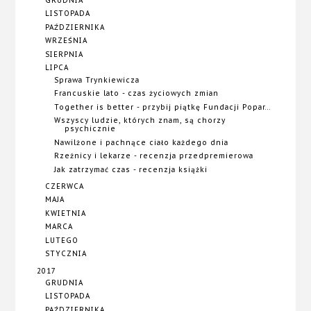
GRUDNIA
LISTOPADA
PAŹDZIERNIKA
WRZEŚNIA
SIERPNIA
LIPCA
Sprawa Trynkiewicza
Francuskie lato - czas życiowych zmian
Together is better - przybij piątkę Fundacji Popar...
Wszyscy ludzie, których znam, są chorzy
psychicznie
Nawilżone i pachnące ciało każdego dnia
Rzeźnicy i lekarze - recenzja przedpremierowa
Jak zatrzymać czas - recenzja książki
CZERWCA
MAJA
KWIETNIA
MARCA
LUTEGO
STYCZNIA
2017
GRUDNIA
LISTOPADA
PAŹDZIERNIKA