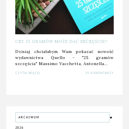
CZY 25 GRAMÓW MOŻE DAĆ SZCZĘŚCIE?
Dzisiaj chciałabym Wam pokazać nowość
wydawnictwa Quello - "25 gramów
szczęścia" Massimo Vacchetta, Antonella…
CZYTAJ WIĘCEJ
25 KOMENTARZY
ARCHIWUM
2026