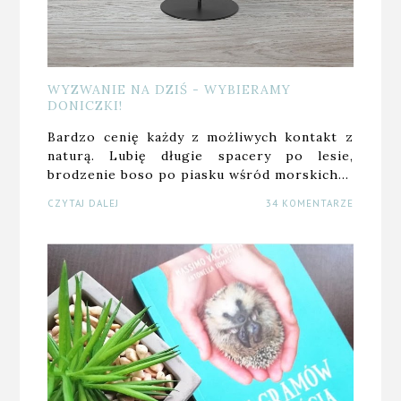
WYZWANIE NA DZIŚ - WYBIERAMY
DONICZKI!
Bardzo cenię każdy z możliwych kontakt z
naturą. Lubię długie spacery po lesie,
brodzenie boso po piasku wśród morskich…
CZYTAJ DALEJ
34 KOMENTARZE