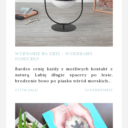
WYZWANIE NA DZIŚ - WYBIERAMY
DONICZKI!
Bardzo cenię każdy z możliwych kontakt z
naturą. Lubię długie spacery po lesie,
brodzenie boso po piasku wśród morskich…
CZYTAJ DALEJ
34 KOMENTARZE