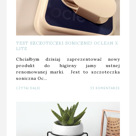
TEST SZCZOTECZKI SONICZNEJ OCLEAN X
LITE
Chciałbym dzisiaj zaprezentować nowy
produkt do higieny jamy ustnej
renomowanej marki. Jest to szczoteczka
soniczna Oc…
CZYTAJ DALEJ
33 KOMENTARZE