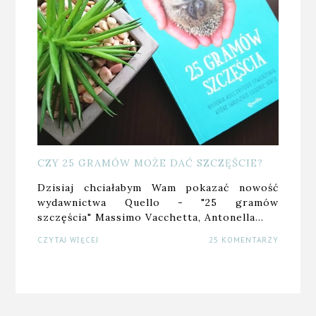
CZY 25 GRAMÓW MOŻE DAĆ SZCZĘŚCIE?
Dzisiaj chciałabym Wam pokazać nowość
wydawnictwa Quello - "25 gramów
szczęścia" Massimo Vacchetta, Antonella…
CZYTAJ WIĘCEJ
25 KOMENTARZY