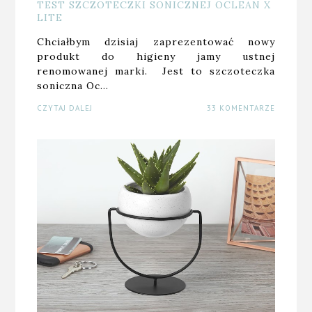
TEST SZCZOTECZKI SONICZNEJ OCLEAN X
LITE
Chciałbym dzisiaj zaprezentować nowy
produkt do higieny jamy ustnej
renomowanej marki. Jest to szczoteczka
soniczna Oc…
CZYTAJ DALEJ
33 KOMENTARZE