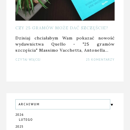
CZY 25 GRAMÓW MOŻE DAĆ SZCZĘŚCIE?
Dzisiaj chciałabym Wam pokazać nowość
wydawnictwa Quello - "25 gramów
szczęścia" Massimo Vacchetta, Antonella…
CZYTAJ WIĘCEJ
25 KOMENTARZY
ARCHIWUM
2026
LUTEGO
2025