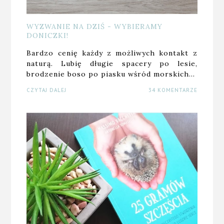
WYZWANIE NA DZIŚ - WYBIERAMY
DONICZKI!
Bardzo cenię każdy z możliwych kontakt z
naturą. Lubię długie spacery po lesie,
brodzenie boso po piasku wśród morskich…
CZYTAJ DALEJ
34 KOMENTARZE