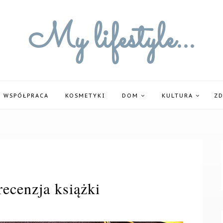
My lifestyle...
WSPÓŁPRACA
KOSMETYKI
DOM
KULTURA
Z
recenzja książki