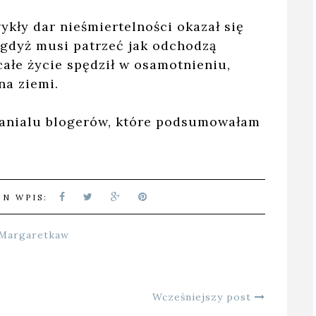
kły dar nieśmiertelności okazał się
gdyż musi patrzeć jak odchodzą
całe życie spędził w osamotnieniu,
na ziemi.
kanialu blogerów, które podsumowałam
EN WPIS:
Margaretkaw
Wcześniejszy post