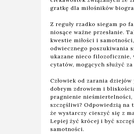
gratkę dla miłośników biograf
Z reguły rzadko siegam po fa
niosące ważne przesłanie. Ta
kwestie miłości i samotności
odwiecznego poszukiwania sz
ukazane nieco filozoficznie,
cytatów, mogących służyć za
Człowiek od zarania dziejów p
dobrym zdrowiem i bliskością
pragnienie nieśmiertelności, 
szczęśliwi? Odpowiedzią na t
że wystarczy cieszyć się z ma
Lepiej żyć krócej i być szczę
samotności.