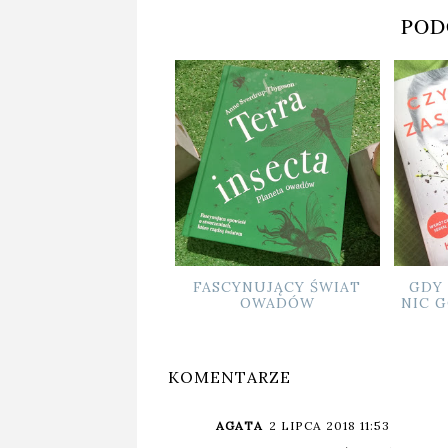
POD
FASCYNUJĄCY ŚWIAT
GDY MYŚLIMY, ŻE JUŻ
OWADÓW
NIC GORSZEGO NAS NIE
SPOTKA...
KOMENTARZE
AGATA
2 LIPCA 2018 11:53