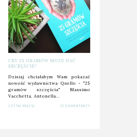
CZY 25 GRAMÓW MOŻE DAĆ
SZCZĘŚCIE?
Dzisiaj chciałabym Wam pokazać
nowość wydawnictwa Quello - "25
ORADNIK DLA KOBIET Z
gramów szczęścia" Massimo
PCOS
Vacchetta, Antonella…
CZYTAJ WIĘCEJ
25 KOMENTARZY