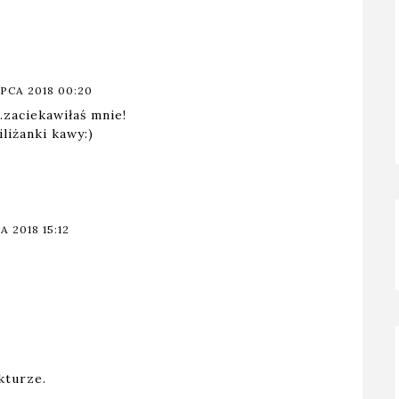
IPCA 2018 00:20
..zaciekawiłaś mnie!
liżanki kawy:)
A 2018 15:12
kturze.