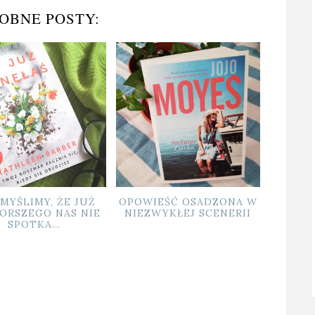
OBNE POSTY:
OPOWIEŚĆ OSADZONA W
ZASKAKUJĄCE
P
NIEZWYKŁEJ SCENERII
ODKRYWANIE IRANU