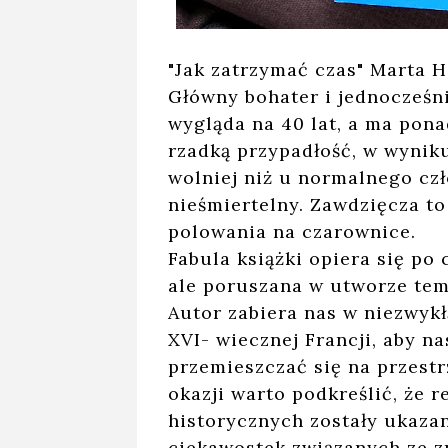
"Jak zatrzymać czas" Marta H
Główny bohater i jednocześni
wygląda na 40 lat, a ma ponad
rzadką przypadłość, w wyniku 
wolniej niż u normalnego czł
nieśmiertelny. Zawdzięcza to 
polowania na czarownice.
Fabula książki opiera się po
ale poruszana w utworze tema
Autor zabiera nas w niezwykł
XVI- wiecznej Francji, aby 
przemieszczać się na przestr
okazji warto podkreślić, że 
historycznych zostały ukazan
ciekawostek związanych ze z