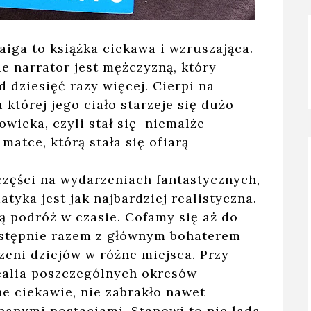
aiga to książka ciekawa i wzruszająca.
e narrator jest mężczyzną, który
 dziesięć razy więcej. Cierpi na
której jego ciało starzeje się dużo
owieka, czyli stał się niemalże
matce, którą stała się ofiarą
 części na wydarzeniach fantastycznych,
tyka jest jak najbardziej realistyczna.
ą podróż w czasie. Cofamy się aż do
następnie razem z głównym bohaterem
zeni dziejów w różne miejsca. Przy
realia poszczególnych okresów
e ciekawie, nie zabrakło nawet
nanymi postaciami. Stanowi to nie lada