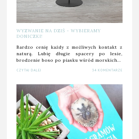
WYZWANIE NA DZIŚ - WYBIERAMY
DONICZKI!
Bardzo cenię każdy z możliwych kontakt z
naturą. Lubię długie spacery po lesie,
brodzenie boso po piasku wśród morskich…
CZYTAJ DALEJ
34 KOMENTARZE