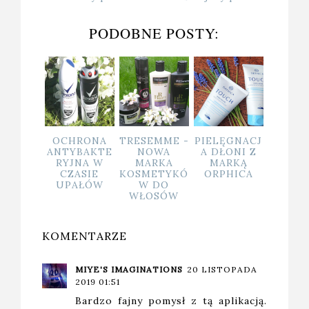
PODOBNE POSTY:
HRONA
TRESEMME -
PIELĘGNACJ
COSNATURE
NATUR
YBAKTE
NOWA
A DŁONI Z
- W
MAKI
JNA W
MARKA
MARKĄ
ZGODZIE Z
MINER
ASIE
KOSMETYKÓ
ORPHICA
NATURĄ
AŁÓW
W DO
WŁOSÓW
KOMENTARZE
MIYE'S IMAGINATIONS
20 LISTOPADA
2019 01:51
Bardzo fajny pomysł z tą aplikacją.