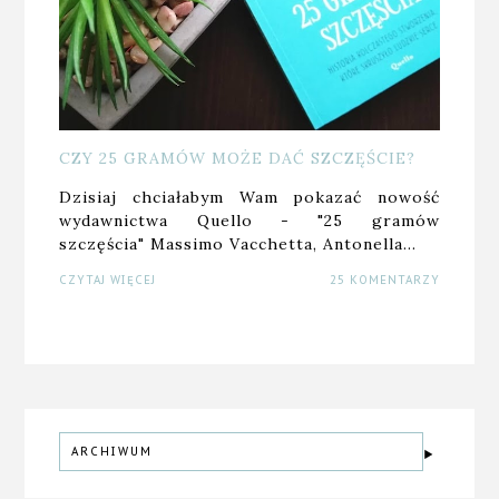
CZY 25 GRAMÓW MOŻE DAĆ SZCZĘŚCIE?
Dzisiaj chciałabym Wam pokazać nowość
wydawnictwa Quello - "25 gramów
szczęścia" Massimo Vacchetta, Antonella…
CZYTAJ WIĘCEJ
25 KOMENTARZY
ARCHIWUM