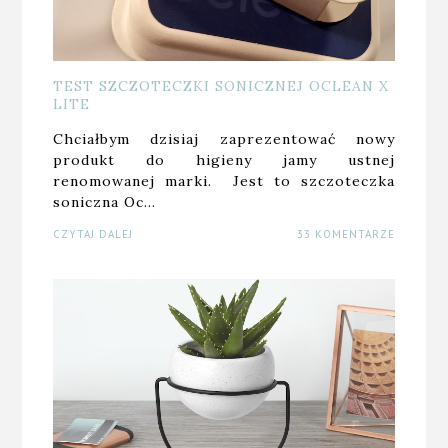
TEST SZCZOTECZKI SONICZNEJ OCLEAN X
LITE
Chciałbym dzisiaj zaprezentować nowy
produkt do higieny jamy ustnej
renomowanej marki. Jest to szczoteczka
soniczna Oc…
CZYTAJ DALEJ
33 KOMENTARZE