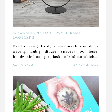
WYZWANIE NA DZIŚ - WYBIERAMY
DONICZKI!
Bardzo cenię każdy z możliwych kontakt z
naturą. Lubię długie spacery po lesie,
brodzenie boso po piasku wśród morskich…
CZYTAJ DALEJ
34 KOMENTARZE