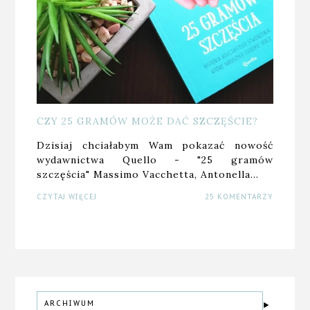
CZY 25 GRAMÓW MOŻE DAĆ SZCZĘŚCIE?
Dzisiaj chciałabym Wam pokazać nowość
wydawnictwa Quello - "25 gramów
szczęścia" Massimo Vacchetta, Antonella…
CZYTAJ WIĘCEJ
25 KOMENTARZY
ARCHIWUM