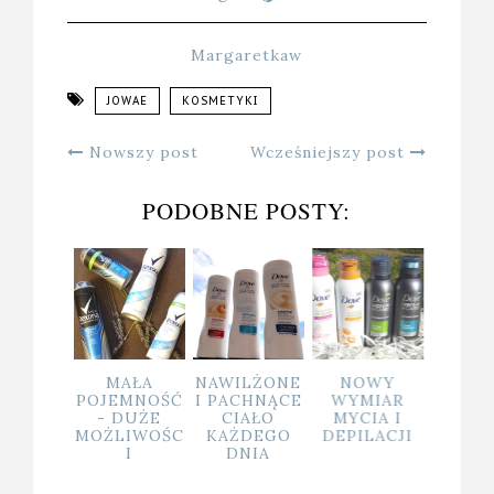
Margaretkaw
JOWAE
KOSMETYKI
Nowszy post
Wcześniejszy post
PODOBNE POSTY:
LUME
MAŁA
NAWILŻONE
NOWY
OCHR
T DLA
POJEMNOŚĆ
I PACHNĄCE
WYMIAR
ANTYB
KKIEJ
- DUŻE
CIAŁO
MYCIA I
RYJN
YZURY
MOŻLIWOŚC
KAŻDEGO
DEPILACJI
CZA
I
DNIA
UPA