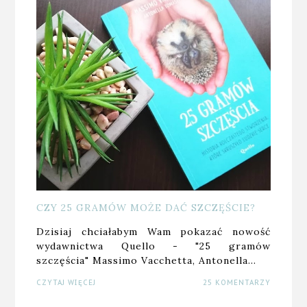
CZY 25 GRAMÓW MOŻE DAĆ SZCZĘŚCIE?
Dzisiaj chciałabym Wam pokazać nowość
wydawnictwa Quello - "25 gramów
szczęścia" Massimo Vacchetta, Antonella…
CZYTAJ WIĘCEJ
25 KOMENTARZY