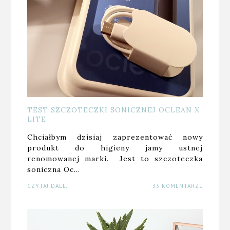
TEST SZCZOTECZKI SONICZNEJ OCLEAN X
LITE
Chciałbym dzisiaj zaprezentować nowy
produkt do higieny jamy ustnej
renomowanej marki. Jest to szczoteczka
soniczna Oc…
CZYTAJ DALEJ
33 KOMENTARZE