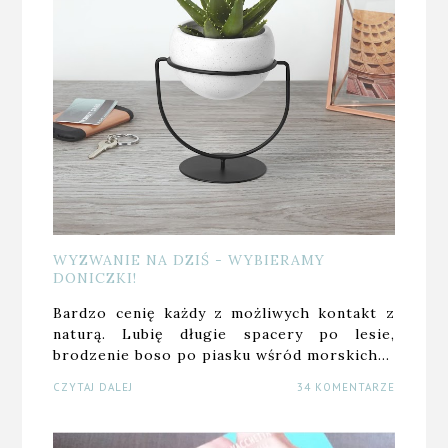
WYZWANIE NA DZIŚ - WYBIERAMY
DONICZKI!
Bardzo cenię każdy z możliwych kontakt z
naturą. Lubię długie spacery po lesie,
brodzenie boso po piasku wśród morskich…
CZYTAJ DALEJ
34 KOMENTARZE