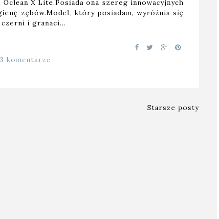
 Oclean X Lite.Posiada ona szereg innowacyjnych
gienę zębów.Model, który posiadam, wyróżnia się
 czerni i granaci…
33 komentarze
Starsze posty