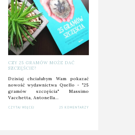
CZY 25 GRAMÓW MOŻE DAĆ
SZCZĘŚCIE?
Dzisiaj chciałabym Wam pokazać
nowość wydawnictwa Quello - "25
gramów szczęścia" Massimo
Vacchetta, Antonella…
CZYTAJ WIĘCEJ
25 KOMENTARZY