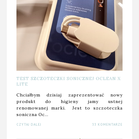
TEST SZCZOTECZKI SONICZNEJ OCLEAN X
LITE
Chciałbym dzisiaj zaprezentować nowy
produkt do higieny jamy ustnej
renomowanej marki. Jest to szczoteczka
soniczna Oc…
CZYTAJ DALEJ
33 KOMENTARZE