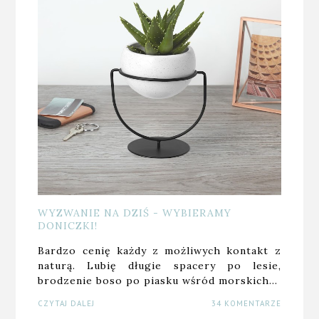
WYZWANIE NA DZIŚ - WYBIERAMY
DONICZKI!
Bardzo cenię każdy z możliwych kontakt z
naturą. Lubię długie spacery po lesie,
brodzenie boso po piasku wśród morskich…
CZYTAJ DALEJ
34 KOMENTARZE