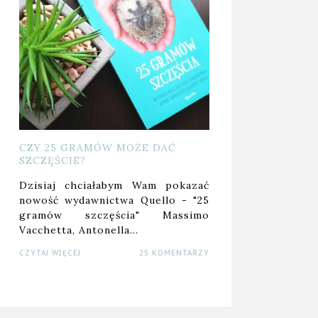
CZY 25 GRAMÓW MOŻE DAĆ
SZCZĘŚCIE?
Dzisiaj chciałabym Wam pokazać
nowość wydawnictwa Quello - "25
gramów szczęścia" Massimo
Vacchetta, Antonella…
CZYTAJ WIĘCEJ
25 KOMENTARZY