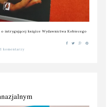
 o intrygującej książce Wydawnictwa Kobiecego
11 komentarzy
mnazjalnym