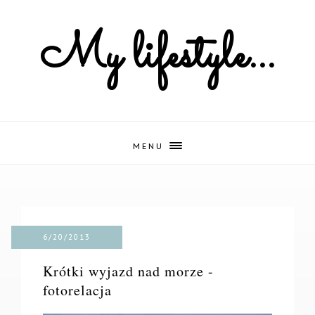
My lifestyle...
MENU
6/20/2013
Krótki wyjazd nad morze -
fotorelacja