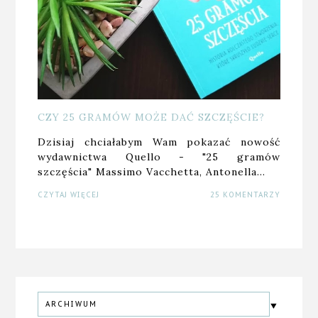
CZY 25 GRAMÓW MOŻE DAĆ SZCZĘŚCIE?
Dzisiaj chciałabym Wam pokazać nowość
wydawnictwa Quello - "25 gramów
szczęścia" Massimo Vacchetta, Antonella…
CZYTAJ WIĘCEJ
25 KOMENTARZY
ARCHIWUM