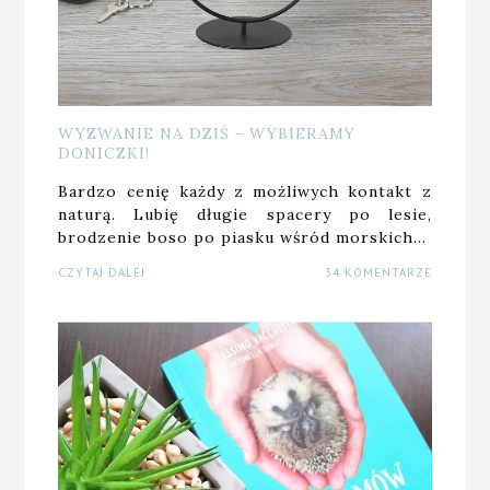
WYZWANIE NA DZIŚ - WYBIERAMY
DONICZKI!
Bardzo cenię każdy z możliwych kontakt z
naturą. Lubię długie spacery po lesie,
brodzenie boso po piasku wśród morskich…
CZYTAJ DALEJ
34 KOMENTARZE