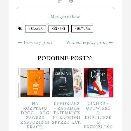
Margaretkaw
KSIĄŻKA
KSIĄŻKI
KULTURA
Nowszy post
Wcześniejszy post
PODOBNE POSTY:
YJAŹŃ,
NA
KREDZIARZ
CINDER -
BEDU
IEW I
ROZSTAJU
- ZAGADKA
OPOWIEŚĆ
N
MSTA,
DRÓG - BÓG
TAJEMNICZ
O
INSTA
ZYLI
ZAWSZE
EJ ZBRODNI
KOPCIUSZK
WIEŚĆ
ZNAJDZIE CI
SPRZED LAT.
U
O
PRACĘ.
PRZYSZŁOŚC