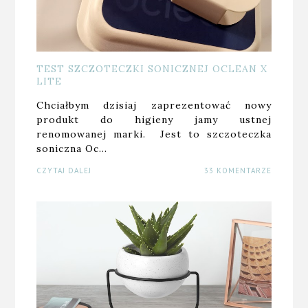
TEST SZCZOTECZKI SONICZNEJ OCLEAN X
LITE
Chciałbym dzisiaj zaprezentować nowy
produkt do higieny jamy ustnej
renomowanej marki. Jest to szczoteczka
soniczna Oc…
CZYTAJ DALEJ
33 KOMENTARZE