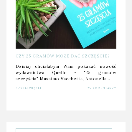
CZY 25 GRAMÓW MOŻE DAĆ SZCZĘŚCIE?
Dzisiaj chciałabym Wam pokazać nowość
wydawnictwa Quello - "25 gramów
szczęścia" Massimo Vacchetta, Antonella…
CZYTAJ WIĘCEJ
25 KOMENTARZY