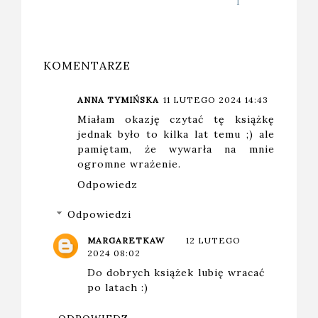
IĘKSZY
I
WROGU
ZYMU
KOMENTARZE
ANNA TYMIŃSKA
11 LUTEGO 2024 14:43
Miałam okazję czytać tę książkę
jednak było to kilka lat temu ;) ale
pamiętam, że wywarła na mnie
ogromne wrażenie.
Odpowiedz
Odpowiedzi
MARGARETKAW
12 LUTEGO
2024 08:02
Do dobrych książek lubię wracać
po latach :)