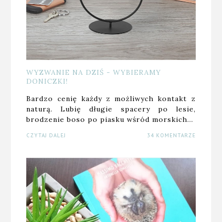
WYZWANIE NA DZIŚ - WYBIERAMY
DONICZKI!
Bardzo cenię każdy z możliwych kontakt z
naturą. Lubię długie spacery po lesie,
brodzenie boso po piasku wśród morskich…
CZYTAJ DALEJ
34 KOMENTARZE