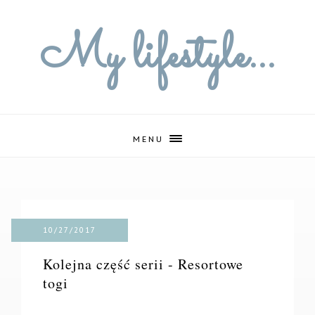
My lifestyle...
MENU
10/27/2017
Kolejna część serii - Resortowe
togi