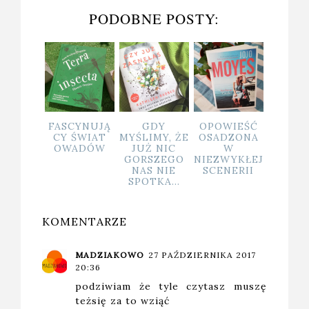
PODOBNE POSTY:
CYNUJĄ
GDY
OPOWIEŚĆ
ZASKAKUJĄ
PORA
ŚWIAT
MYŚLIMY, ŻE
OSADZONA
CE
DLA K
ADÓW
JUŻ NIC
W
ODKRYWANI
Z P
GORSZEGO
NIEZWYKŁEJ
E IRANU
NAS NIE
SCENERII
SPOTKA...
KOMENTARZE
MADZIAKOWO
27 PAŹDZIERNIKA 2017
20:36
podziwiam że tyle czytasz muszę
teżsię za to wziąć