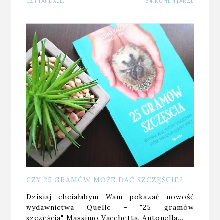
CZYTAJ DALEJ
34 KOMENTARZE
CZY 25 GRAMÓW MOŻE DAĆ SZCZĘŚCIE?
Dzisiaj chciałabym Wam pokazać nowość
wydawnictwa Quello - "25 gramów
szczęścia" Massimo Vacchetta, Antonella…