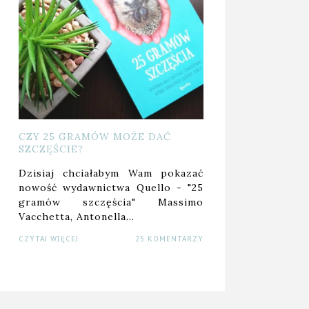
CZY 25 GRAMÓW MOŻE DAĆ
SZCZĘŚCIE?
Dzisiaj chciałabym Wam pokazać
nowość wydawnictwa Quello - "25
gramów szczęścia" Massimo
Vacchetta, Antonella…
CZYTAJ WIĘCEJ
25 KOMENTARZY