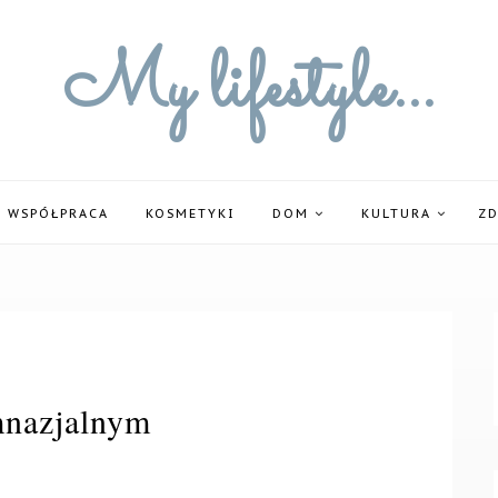
My lifestyle...
WSPÓŁPRACA
KOSMETYKI
DOM
KULTURA
Z
mnazjalnym