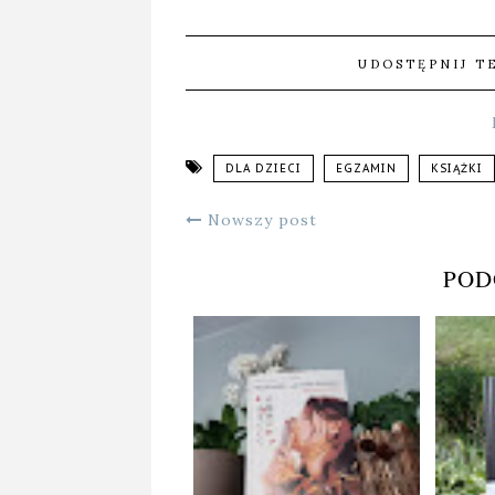
UDOSTĘPNIJ T
DLA DZIECI
EGZAMIN
KSIĄŻKI
Nowszy post
POD