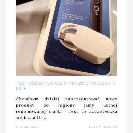
TEST SZCZOTECZKI SONICZNEJ OCLEAN X
LITE
Chciałbym dzisiaj zaprezentować nowy
produkt do higieny jamy ustnej
renomowanej marki. Jest to szczoteczka
soniczna Oc…
CZYTAJ DALEJ
33 KOMENTARZE