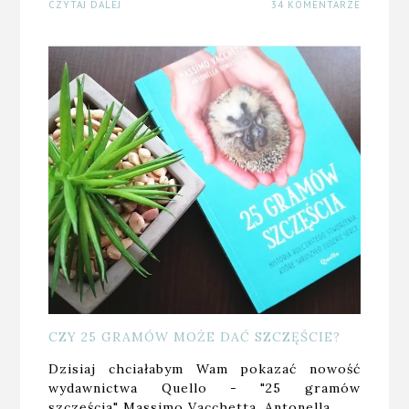
CZYTAJ DALEJ
34 KOMENTARZE
CZY 25 GRAMÓW MOŻE DAĆ SZCZĘŚCIE?
Dzisiaj chciałabym Wam pokazać nowość
wydawnictwa Quello - "25 gramów
szczęścia" Massimo Vacchetta, Antonella…