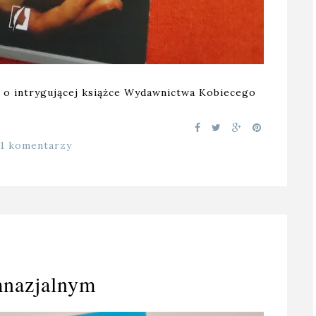
 o intrygującej książce Wydawnictwa Kobiecego
11 komentarzy
mnazjalnym