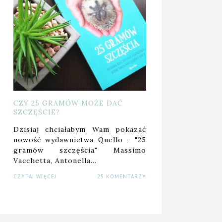
CZY 25 GRAMÓW MOŻE DAĆ
SZCZĘŚCIE?
Dzisiaj chciałabym Wam pokazać
nowość wydawnictwa Quello - "25
gramów szczęścia" Massimo
Vacchetta, Antonella…
CZYTAJ WIĘCEJ
25 KOMENTARZY