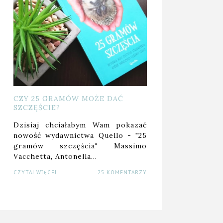
 PIĘKNA ILUZJA
CZY 25 GRAMÓW MOŻE DAĆ
SZCZĘŚCIE?
Dzisiaj chciałabym Wam pokazać
nowość wydawnictwa Quello - "25
gramów szczęścia" Massimo
Vacchetta, Antonella…
CZYTAJ WIĘCEJ
25 KOMENTARZY