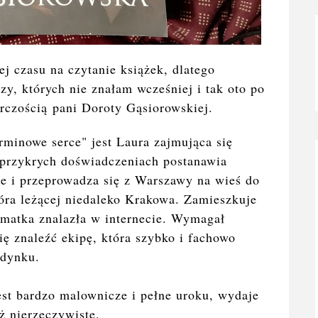
j czasu na czytanie książek, dlatego
zy, których nie znałam wcześniej i tak oto po
rczością
pani Doroty Gąsiorowskiej.
rminowe serce" jest Laura zajmująca się
 przykrych doświadczeniach postanawia
e i przeprowadza się z Warszawy na wieś do
ra leżącej niedaleko Krakowa. Zamieszkuje
 matka znalazła w internecie. Wymagał
ię znaleźć ekipę, która szybko i fachowo
udynku.
est bardzo malownicze i pełne uroku, wydaje
aż nierzeczywiste.