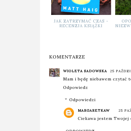
 ZATRZYMAĆ CZAS -
OPOWIEŚĆ O PASJI I
ORTO
ECENZJA KSIĄŻKI
NIEZWYKŁYCH KOLEJACH
NA KR
LOSU
KOMENTARZE
WIOLETA SADOWSKA
25 PAŹDZI
Mam i będę niebawem czytać tę
Odpowiedz
Odpowiedzi
MARGARETKAW
25 PA
Ciekawa jestem Twojej o