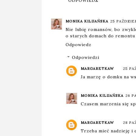
ODPOWIEDZ
MONIKA KILIJAŃSKA
25 PAŹDZIER
Nie lubię romansów, bo zwykle
o starych domach do remontu 
Odpowiedz
Odpowiedzi
MARGARETKAW
25 PA
Ja marzę o domku na wsi
MONIKA KILIJAŃSKA
26 P
Czasem marzenia się spe
MARGARETKAW
28 PA
Trzeba mieć nadzieję i 