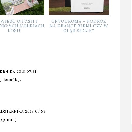
DROMA - PODRÓŻ
PRZYJAŹŃ, GNIEW I
JAKA
AŃCE ZIEMI CZY W
ZEMSTA, CZYLI
GŁĄB SIEBIE?
OPOWIEŚĆ O
NAJWIĘKSZYM WROGU
RZYMU
ERNIKA 2018 07:31
 książkę.
ŹDZIERNIKA 2018 07:59
pinii :)