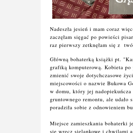
Nadeszła jesień i mam coraz więce
zaczęłam sięgać po powieści pisar
raz pierwszy zetknęłam się z twó
Główną bohaterką książki pt. "Ka
grafiką komputerową. Kobieta po
zmienić swoje dotychczasowe życi
miejscowości o nazwie Bukowa Gó
w domu, który jej nadopiekuńcza
gruntownego remontu, ale udało s
poradziła sobie z odnowieniem b
Miejsce zamieszkania bohaterki j
się wręcz sielankowe i chwilami 