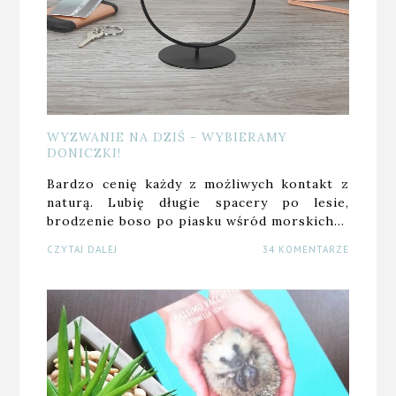
WYZWANIE NA DZIŚ - WYBIERAMY
DONICZKI!
Bardzo cenię każdy z możliwych kontakt z
naturą. Lubię długie spacery po lesie,
brodzenie boso po piasku wśród morskich…
CZYTAJ DALEJ
34 KOMENTARZE