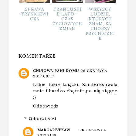
RAWA
FRANCUSKI
WSZYSCY
RZEŹNICY I
JA
NKIEWI
E LATO -
LUDZIE,
LEKARZE -
ZATRZ
CZA
CZAS
KTÓRYCH
RECENZJA
CZA
ŻYCIOWYCH
ZNAM, SĄ
PRZEDPREM
RECE
ZMIAN
CHORZY
IEROWA
KSIĄ
PSYCHICZNI
E
KOMENTARZE
CHUJOWA PANI DOMU
26 CZERWCA
2017 09:57
Lubię takie książki. Zainteresowała
mnie i bardzo chętnie po nią sięgnę
:)
Odpowiedz
Odpowiedzi
MARGARETKAW
26 CZERWCA
2017 21:19