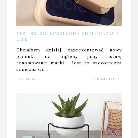
TEST SZCZOTECZKI SONICZNEJ OCLEAN X
LITE
Chciałbym dzisiaj zaprezentować nowy
produkt do higieny jamy ustnej
renomowanej marki. Jest to szczoteczka
soniczna Oc…
CZYTAJ DALEJ
33 KOMENTARZE