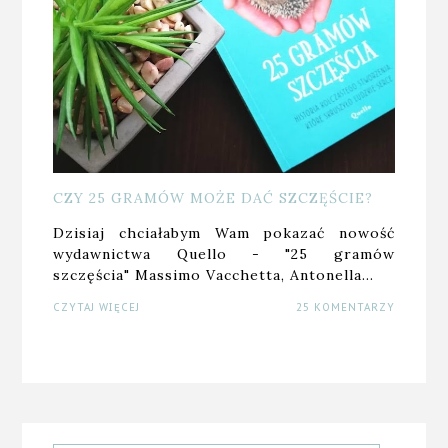
CZY 25 GRAMÓW MOŻE DAĆ SZCZĘŚCIE?
Dzisiaj chciałabym Wam pokazać nowość
wydawnictwa Quello - "25 gramów
szczęścia" Massimo Vacchetta, Antonella…
CZYTAJ WIĘCEJ
25 KOMENTARZY