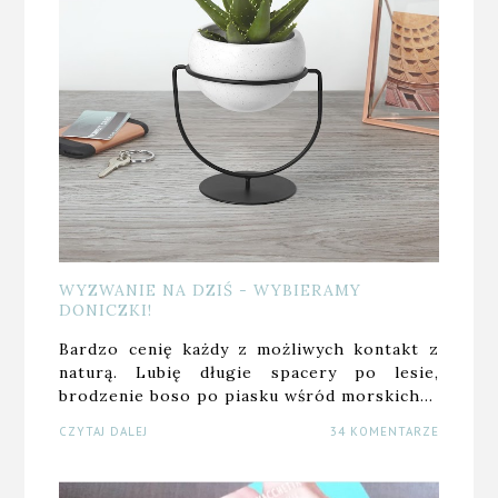
WYZWANIE NA DZIŚ - WYBIERAMY
DONICZKI!
Bardzo cenię każdy z możliwych kontakt z
naturą. Lubię długie spacery po lesie,
brodzenie boso po piasku wśród morskich…
CZYTAJ DALEJ
34 KOMENTARZE