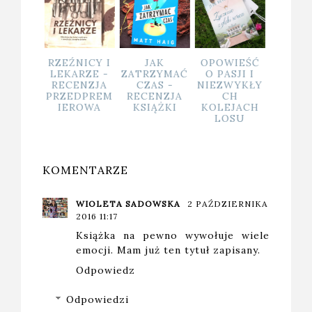
NICY I
JAK
OPOWIEŚĆ
ORTODROM
JEDW
ARZE -
ZATRZYMAĆ
O PASJI I
A - PODRÓŻ
OPOW
ENZJA
CZAS -
NIEZWYKŁY
NA KRAŃCE
EDPREM
RECENZJA
CH
ZIEMI CZY
ROWA
KSIĄŻKI
KOLEJACH
W GŁĄB
LOSU
SIEBIE?
KOMENTARZE
WIOLETA SADOWSKA
2 PAŹDZIERNIKA
2016 11:17
Książka na pewno wywołuje wiele
emocji. Mam już ten tytuł zapisany.
Odpowiedz
Odpowiedzi