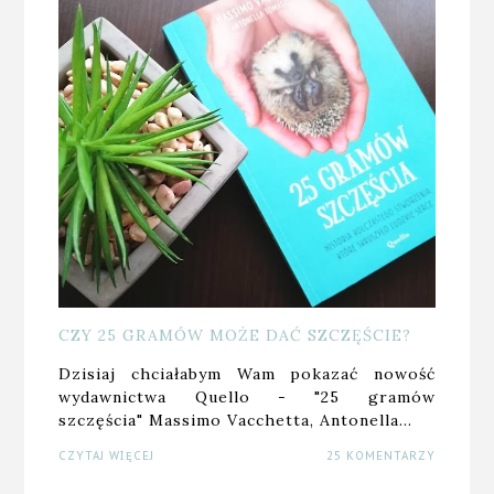
CZY 25 GRAMÓW MOŻE DAĆ SZCZĘŚCIE?
Dzisiaj chciałabym Wam pokazać nowość
wydawnictwa Quello - "25 gramów
szczęścia" Massimo Vacchetta, Antonella…
CZYTAJ WIĘCEJ
25 KOMENTARZY