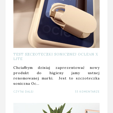
TEST SZCZOTECZKI SONICZNEJ OCLEAN X
LITE
Chciałbym dzisiaj zaprezentować nowy
produkt do higieny jamy ustnej
renomowanej marki. Jest to szczoteczka
soniczna Oc…
CZYTAJ DALEJ
33 KOMENTARZE