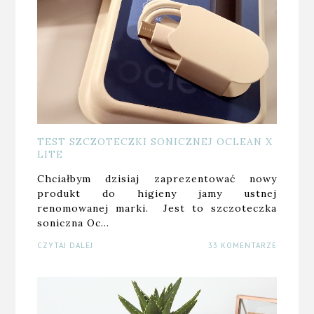
TEST SZCZOTECZKI SONICZNEJ OCLEAN X
LITE
Chciałbym dzisiaj zaprezentować nowy
produkt do higieny jamy ustnej
renomowanej marki. Jest to szczoteczka
soniczna Oc…
CZYTAJ DALEJ
33 KOMENTARZE