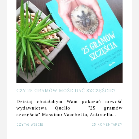
CZY 25 GRAMÓW MOŻE DAĆ SZCZĘŚCIE?
Dzisiaj chciałabym Wam pokazać nowość
wydawnictwa Quello - "25 gramów
szczęścia" Massimo Vacchetta, Antonella…
CZYTAJ WIĘCEJ
25 KOMENTARZY