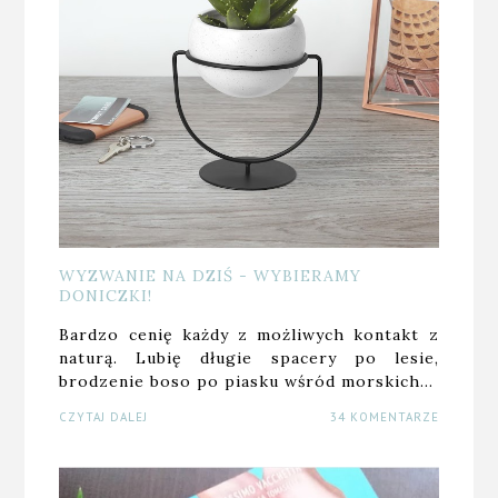
WYZWANIE NA DZIŚ - WYBIERAMY
DONICZKI!
Bardzo cenię każdy z możliwych kontakt z
naturą. Lubię długie spacery po lesie,
brodzenie boso po piasku wśród morskich…
CZYTAJ DALEJ
34 KOMENTARZE