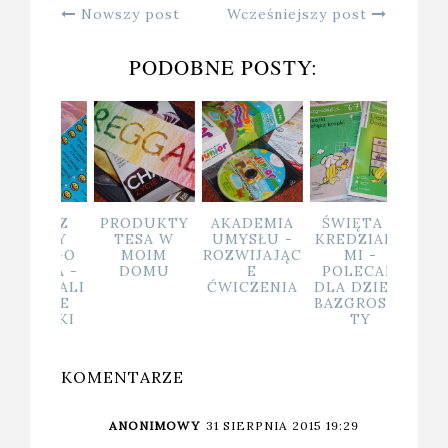
Nowszy post
Wcześniejszy post
PODOBNE POSTY:
NACZ
PRODUKTY
AKADEMIA
ŚWIĘTA Z
W KOT
ECZY
TESA W
UMYSŁU -
KREDZIAKA
KŁODZ
OJEGO
MOIM
ROZWIJAJĄC
MI -
ECKA -
DOMU
E
POLECAM
SONALI
ĆWICZENIA
DLA DZIECI
WANE
BAZGROSZY
LEJKI
TY
KOMENTARZE
ANONIMOWY
31 SIERPNIA 2015 19:29