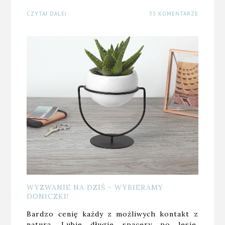
CZYTAJ DALEJ
33 KOMENTARZE
WYZWANIE NA DZIŚ - WYBIERAMY
DONICZKI!
Bardzo cenię każdy z możliwych kontakt z
naturą. Lubię długie spacery po lesie,