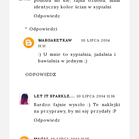
podoba mi sie, fajna ozdoba, mam
identyczny kolor ścian w sypialni
Odpowiedz
Odpowiedzi
MARGARETKAW
10 LIPCA 2014
11:11
:) U mnie to sypialnia, jadalnia i
bawialnia w jednym ;)
ODPOWIEDZ
LET IT SPARKLE....
10 LIPCA 2014 11:16
Bardzo fajnie wyszło :) Te naklejki
na przyprawy, by mi się przydały :P
Odpowiedz
MAGAL
10 LIPCA 2014 11:18