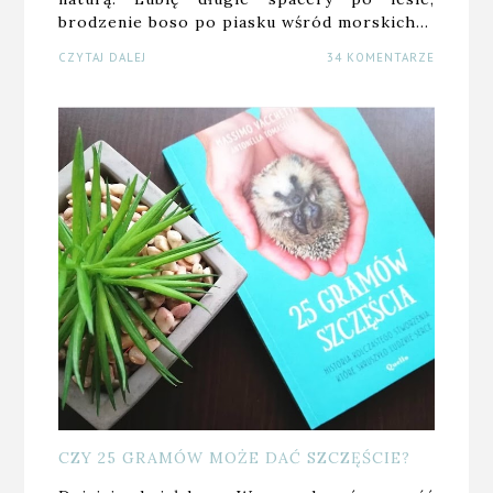
brodzenie boso po piasku wśród morskich…
CZYTAJ DALEJ
34 KOMENTARZE
CZY 25 GRAMÓW MOŻE DAĆ SZCZĘŚCIE?