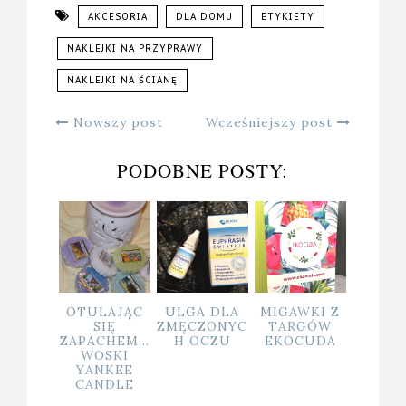
AKCESORIA
DLA DOMU
ETYKIETY
NAKLEJKI NA PRZYPRAWY
NAKLEJKI NA ŚCIANĘ
Nowszy post
Wcześniejszy post
PODOBNE POSTY:
CZYSTA
INTERESUJĄ
PRODUKTY
OTULAJĄ
WODA =
CE
TESA W
SIĘ
ZDROWA
PRODUKTY
MOIM
ZAPACHEM.
WODA
PARTYLITE
DOMU
WOSKI
YANKEE
CANDLE