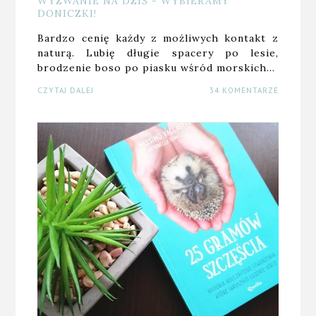
WYZWANIE NA DZIŚ - WYBIERAMY
DONICZKI!
Bardzo cenię każdy z możliwych kontakt z
naturą. Lubię długie spacery po lesie,
brodzenie boso po piasku wśród morskich…
CZYTAJ DALEJ
34 KOMENTARZE