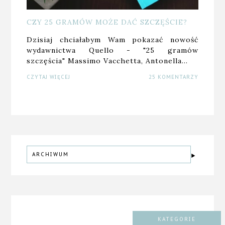
CZY 25 GRAMÓW MOŻE DAĆ SZCZĘŚCIE?
Dzisiaj chciałabym Wam pokazać nowość
wydawnictwa Quello - "25 gramów
szczęścia" Massimo Vacchetta, Antonella…
CZYTAJ WIĘCEJ
25 KOMENTARZY
ARCHIWUM
KATEGORIE