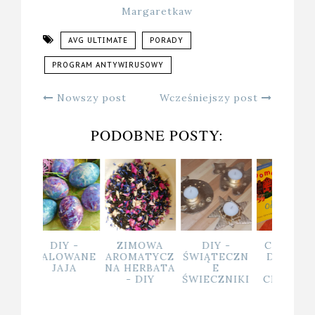
Margaretkaw
AVG ULTIMATE
PORADY
PROGRAM ANTYWIRUSOWY
Nowszy post
Wcześniejszy post
PODOBNE POSTY:
IY -
ZIMOWA
DIY -
CO KUPIĆ
MONIT
OWANE
AROMATYCZ
ŚWIĄTECZN
DZIECKU
G 
AJA
NA HERBATA
E
POD
POSE
- DIY
ŚWIECZNIKI
CHOINKĘ?