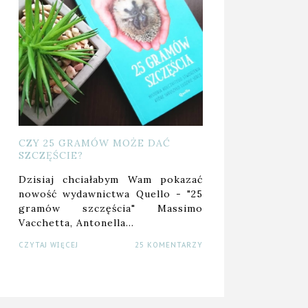
CZY 25 GRAMÓW MOŻE DAĆ
SZCZĘŚCIE?
Dzisiaj chciałabym Wam pokazać
nowość wydawnictwa Quello - "25
gramów szczęścia" Massimo
Vacchetta, Antonella…
CZYTAJ WIĘCEJ
25 KOMENTARZY