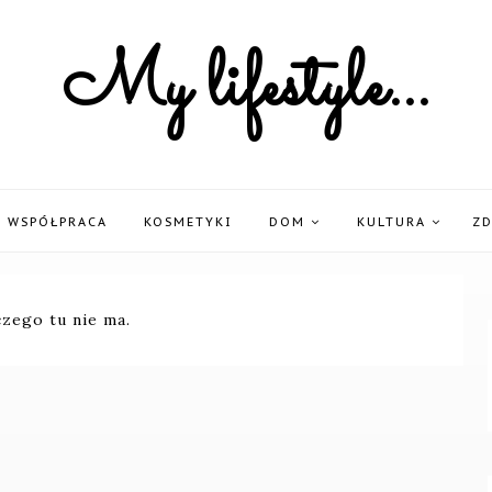
My lifestyle...
WSPÓŁPRACA
KOSMETYKI
DOM
KULTURA
Z
czego tu nie ma.