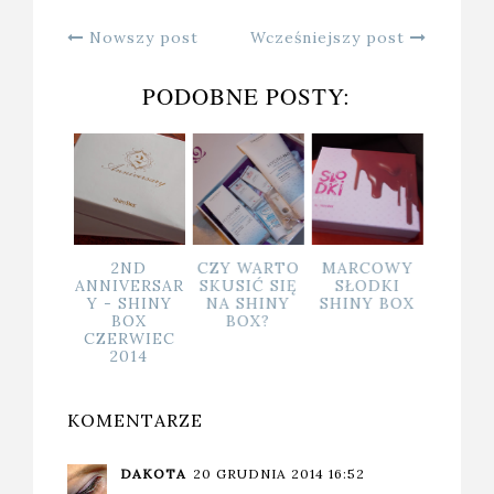
Nowszy post
Wcześniejszy post
PODOBNE POSTY:
OJE
2ND
CZY WARTO
MARCOWY
DEŁKA
ANNIVERSAR
SKUSIĆ SIĘ
SŁODKI
Y BOX I
Y - SHINY
NA SHINY
SHINY BOX
DNIOWA
BOX
BOX?
HCIEWA
CZERWIEC
JKA
2014
KOMENTARZE
DAKOTA
20 GRUDNIA 2014 16:52