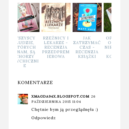
ZYSCY
RZEŹNICY I
JAK
OPOWIEŚĆ
ORTO
DZIE,
LEKARZE -
ZATRZYMAĆ
O PASJI I
A - P
ÓRYCH
RECENZJA
CZAS -
NIEZWYKŁY
NA KR
M, SĄ
PRZEDPREM
RECENZJA
CH
ZIEMI
ORZY
IEROWA
KSIĄŻKI
KOLEJACH
W G
HICZNI
LOSU
SIEB
E
KOMENTARZE
XMAGDA94X.BLOGSPOT.COM
26
PAŹDZIERNIKA 2015 11:04
Chętnie bym ją przeglądnęła :)
Odpowiedz