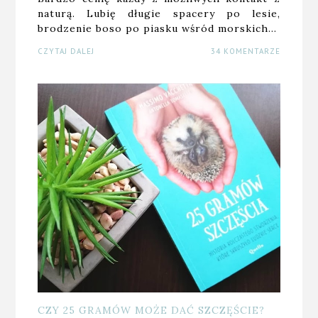
naturą. Lubię długie spacery po lesie,
brodzenie boso po piasku wśród morskich…
CZYTAJ DALEJ
34 KOMENTARZE
CZY 25 GRAMÓW MOŻE DAĆ SZCZĘŚCIE?