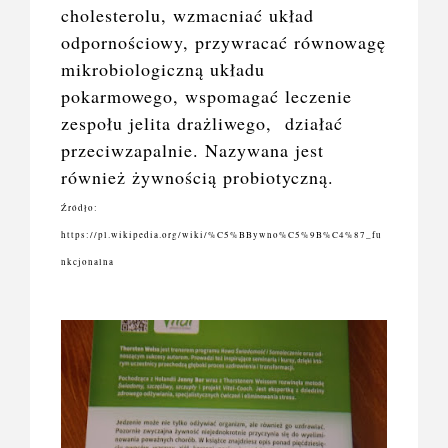
cholesterolu, wzmacniać układ
odpornościowy, przywracać równowagę
mikrobiologiczną układu
pokarmowego, wspomagać leczenie
zespołu jelita drażliwego, działać
przeciwzapalnie. Nazywana jest
również żywnością probiotyczną.
Źródło:
https://pl.wikipedia.org/wiki/%C5%BBywno%C5%9B%C4%87_fu
nkcjonalna