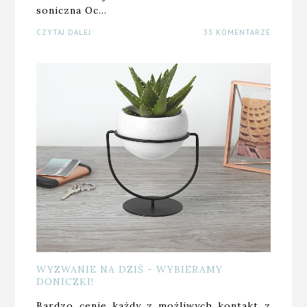
soniczna Oc…
CZYTAJ DALEJ
33 KOMENTARZE
WYZWANIE NA DZIŚ - WYBIERAMY
DONICZKI!
Bardzo cenię każdy z możliwych kontakt z