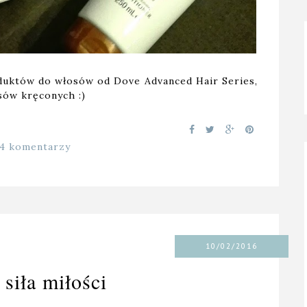
duktów do włosów od Dove Advanced Hair Series,
sów kręconych :)
14 komentarzy
10/02/2016
siła miłości