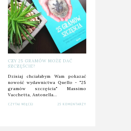
CZY 25 GRAMÓW MOŻE DAĆ
SZCZĘŚCIE?
Dzisiaj chciałabym Wam pokazać
nowość wydawnictwa Quello - "25
gramów szczęścia" Massimo
Vacchetta, Antonella…
CZYTAJ WIĘCEJ
25 KOMENTARZY