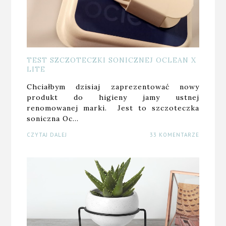
TEST SZCZOTECZKI SONICZNEJ OCLEAN X
LITE
Chciałbym dzisiaj zaprezentować nowy
produkt do higieny jamy ustnej
renomowanej marki. Jest to szczoteczka
soniczna Oc…
CZYTAJ DALEJ
33 KOMENTARZE