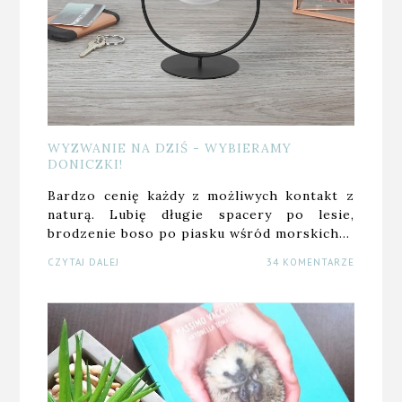
WYZWANIE NA DZIŚ - WYBIERAMY
DONICZKI!
Bardzo cenię każdy z możliwych kontakt z
naturą. Lubię długie spacery po lesie,
brodzenie boso po piasku wśród morskich…
CZYTAJ DALEJ
34 KOMENTARZE