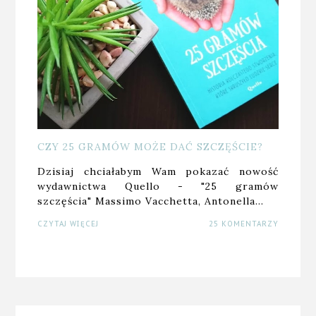
CZY 25 GRAMÓW MOŻE DAĆ SZCZĘŚCIE?
Dzisiaj chciałabym Wam pokazać nowość
wydawnictwa Quello - "25 gramów
szczęścia" Massimo Vacchetta, Antonella…
CZYTAJ WIĘCEJ
25 KOMENTARZY