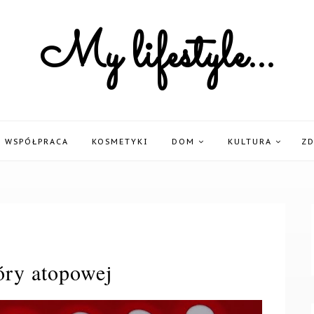
My lifestyle...
WSPÓŁPRACA
KOSMETYKI
DOM
KULTURA
Z
óry atopowej