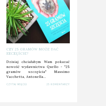
CZY 25 GRAMÓW MOŻE DAĆ
SZCZĘŚCIE?
Dzisiaj chciałabym Wam pokazać
nowość wydawnictwa Quello - "25
gramów szczęścia" Massimo
Vacchetta, Antonella…
CZYTAJ WIĘCEJ
25 KOMENTARZY