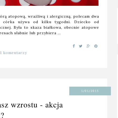
rą atopową, wrażliwą i alergiczną, polecam dwa
a córka używa od kilku tygodni. Dziecko od
cznej. Była to skaza białkowa, obecnie atopowe
resach słabnie lub przybiera …
11 komentarzy
1/01/2015
asz wzrostu - akcja
m?