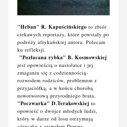
"Heban" R. Kapuścińskiego
to zbiór
ciekawych reportaży, które powstały po
podróży afrykańskiej autora. Polecam
ku refleksji.
"Pozłacana rybka" B. Kosmowskiej
jest opowieścią o nastolatce i jej
zmaganiu się z codziennością-
rozwodem rodziców, problemem z
przyjaciółką, a w końcu chorobą
nowotworową przyrodniego brata.
"Poczwarka" D.Terakowskiej
to
opowieść o dwójce młodych ludzi,
który w darze od losu otrzymują
córeczkę z zespołem Downa.