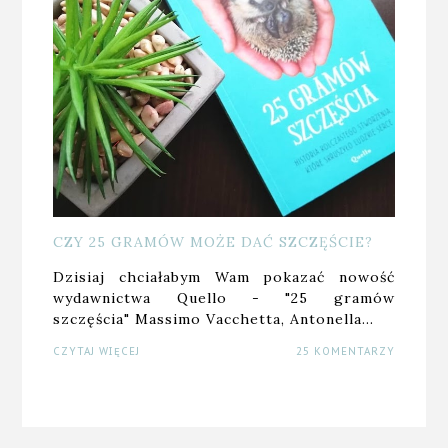
CZY 25 GRAMÓW MOŻE DAĆ SZCZĘŚCIE?
Dzisiaj chciałabym Wam pokazać nowość
wydawnictwa Quello - "25 gramów
szczęścia" Massimo Vacchetta, Antonella…
CZYTAJ WIĘCEJ
25 KOMENTARZY