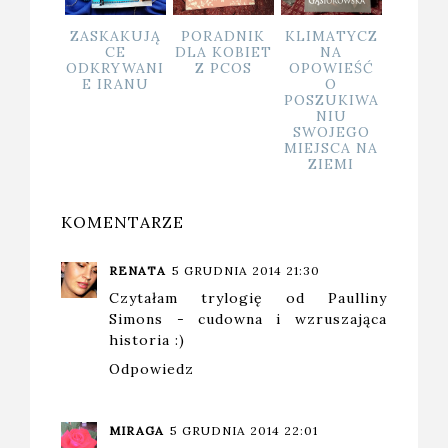
FASCYNUJĄ
GDY
OPOWIEŚĆ
ZASKAK
CY ŚWIAT
MYŚLIMY, ŻE
OSADZONA
CE
OWADÓW
JUŻ NIC
W
ODKRYW
GORSZEGO
NIEZWYKŁEJ
E IRA
NAS NIE
SCENERII
SPOTKA...
KOMENTARZE
RENATA
5 GRUDNIA 2014 21:30
Czytałam trylogię od Paulliny
Simons - cudowna i wzruszająca
historia :)
Odpowiedz
MIRAGA
5 GRUDNIA 2014 22:01