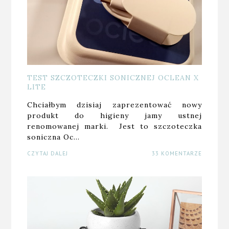
TEST SZCZOTECZKI SONICZNEJ OCLEAN X
LITE
Chciałbym dzisiaj zaprezentować nowy
produkt do higieny jamy ustnej
renomowanej marki. Jest to szczoteczka
soniczna Oc…
CZYTAJ DALEJ
33 KOMENTARZE