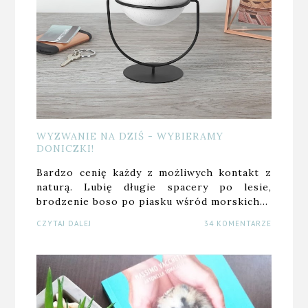
WYZWANIE NA DZIŚ - WYBIERAMY
DONICZKI!
Bardzo cenię każdy z możliwych kontakt z
naturą. Lubię długie spacery po lesie,
brodzenie boso po piasku wśród morskich…
CZYTAJ DALEJ
34 KOMENTARZE