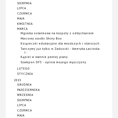
SIERPNIA
LIPCA
CZERWCA
MAJA
KWIETNIA
MARCA
Mgiełka solankowa na kłopoty z oddychaniem
Marcowy słodki Shiny Box
Książeczki edukacyjne dla młodszych i starszych
Tańczymy już tylko w Zaduszki - Ameryka Łacińska
j...
Kąpiel w wannie pełnej piany
Szampon DF5 - opinia mojego mężczyzny
LUTEGO
STYCZNIA
2015
GRUDNIA
PAŹDZIERNIKA
WRZEŚNIA
SIERPNIA
LIPCA
CZERWCA
MAJA