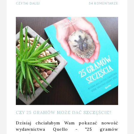
CZYTAJ DALEJ
34 KOMENTARZE
CZY 25 GRAMÓW MOŻE DAĆ SZCZĘŚCIE?
Dzisiaj chciałabym Wam pokazać nowość
wydawnictwa Quello - "25 gramów