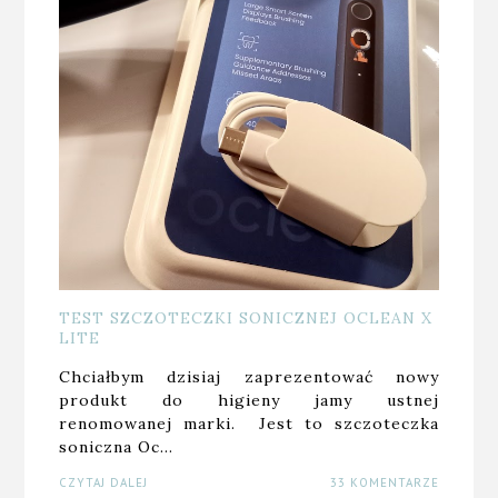
TEST SZCZOTECZKI SONICZNEJ OCLEAN X
LITE
Chciałbym dzisiaj zaprezentować nowy
produkt do higieny jamy ustnej
renomowanej marki. Jest to szczoteczka
soniczna Oc…
CZYTAJ DALEJ
33 KOMENTARZE