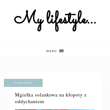
My lifestyle...
MENU
3/29/2016
Mgiełka solankowa na kłopoty z
oddychaniem