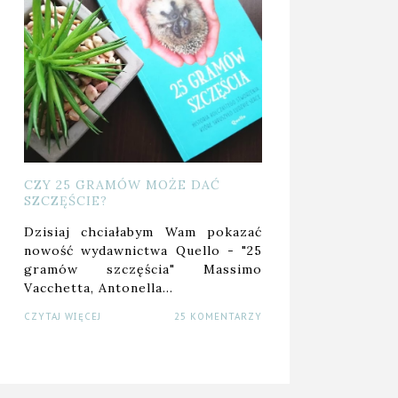
CZY 25 GRAMÓW MOŻE DAĆ
SZCZĘŚCIE?
Dzisiaj chciałabym Wam pokazać
nowość wydawnictwa Quello - "25
gramów szczęścia" Massimo
Vacchetta, Antonella…
CZYTAJ WIĘCEJ
25 KOMENTARZY