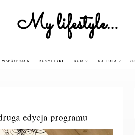
My lifestyle...
WSPÓŁPRACA
KOSMETYKI
DOM
KULTURA
Z
druga edycja programu