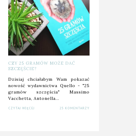
CZY 25 GRAMÓW MOŻE DAĆ
SZCZĘŚCIE?
Dzisiaj chciałabym Wam pokazać
nowość wydawnictwa Quello - "25
gramów szczęścia" Massimo
Vacchetta, Antonella…
CZYTAJ WIĘCEJ
25 KOMENTARZY