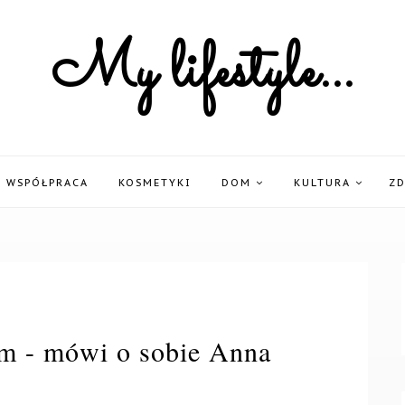
My lifestyle...
WSPÓŁPRACA
KOSMETYKI
DOM
KULTURA
Z
em - mówi o sobie Anna